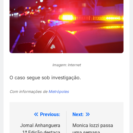
Imagem: Internet
O caso segue sob investigação.
Com informações de
Metrópoles
Previous:
Next:
Navegação
de
Jornal Anhanguera
Monica Iozzi passa
1ª Edição destaca
uma semana