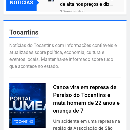
NOTÍCIAS
de alta nos preços e diz
que brasileiros parcelam
3 Semanas Ago
até comida básica
Apoio de Hugo Motta
destrava MP das dívidas
rurais e reduz atrito de
3 Semanas Ago
Tocantins
Lula com o agro
Amazon destaca
promoções de Samsung
Notícias do Tocantins com informações confiáveis e
Galaxy Fit3 e Redmi
3 Semanas Ago
atualizadas sobre política, economia, cultura e
Watch 5 Active
Indústria de games
eventos locais. Mantenha-se informado sobre tudo
acelera rumo ao digital e
que acontece no estado.
discos podem
3 Semanas Ago
desaparecer
Canoa vira em represa de
Paraíso do Tocantins e
mata homem de 22 anos
Canoa vira em represa de
3 Semanas Ago
e criança de 7
Paraíso do Tocantins e
Dupla é morta a facadas
durante discussão em
mata homem de 22 anos e
Natividade; suspeito está
3 Semanas Ago
criança de 7
foragido
Um acidente em uma represa na
TOCANTINS
região da Associação de São