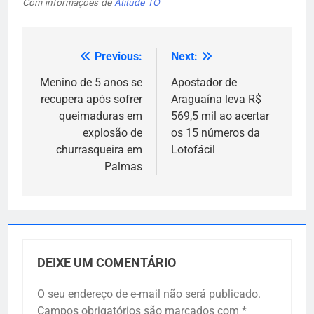
Com informações de
Atitude TO
Previous:
Next:
Navegação
de
Menino de 5 anos se
Apostador de
recupera após sofrer
Araguaína leva R$
Post
queimaduras em
569,5 mil ao acertar
explosão de
os 15 números da
churrasqueira em
Lotofácil
Palmas
DEIXE UM COMENTÁRIO
O seu endereço de e-mail não será publicado.
Campos obrigatórios são marcados com
*