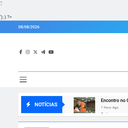
','
'); } ?>
Skip
08/08/2026
to
content
Por
Portal Lu
Encontro no 
NOTÍCIAS
1 Hora Ago
Palmas promo
1 Hora Ago