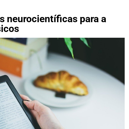
naro apresenta plano para revogar Estatuto do Desarmamento
iretrizes de reeleição de Lula com ênfase em soberania e man
s neurocientíficas para a
sicos
e Palmas deposita auxílio-alimentação de 12,3 milhões para 12
 três celulares Xiaomi com 8 GB de RAM e até 256 GB de mem