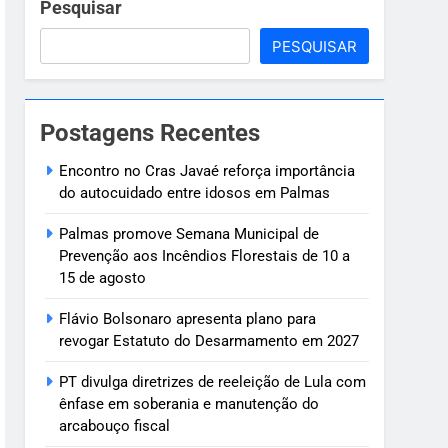
 em 2027
Pesquisar
PESQUISAR
utenção do arcabouço fiscal
,8 mil servidores neste sábado
Postagens Recentes
ória interna
Encontro no Cras Javaé reforça importância
do autocuidado entre idosos em Palmas
Palmas promove Semana Municipal de
Prevenção aos Incêndios Florestais de 10 a
15 de agosto
Flávio Bolsonaro apresenta plano para
revogar Estatuto do Desarmamento em 2027
PT divulga diretrizes de reeleição de Lula com
ênfase em soberania e manutenção do
arcabouço fiscal