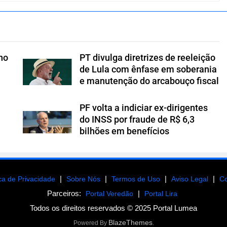
no
PT divulga diretrizes de reeleição
de Lula com ênfase em soberania
e manutenção do arcabouço fiscal
PF volta a indiciar ex-dirigentes
do INSS por fraude de R$ 6,3
bilhões em benefícios
|
|
|
|
ica de Privacidade
Sobre Nós
Termos de Uso
Aviso Legal
Co
Parceiros:
|
Portal Veredão
Portal Lira
Todos os direitos reservados © 2025 Portal Lumea
BlazeThemes
Powered By
.