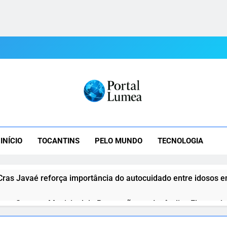
tal Lumea
mea: As Últimas Notícias Do Tocantins E Do Mundo Em Tempo R
INÍCIO
TOCANTINS
PELO MUNDO
TECNOLOGIA
Cras Javaé reforça importância do autocuidado entre idosos 
ve Semana Municipal de Prevenção aos Incêndios Florestais 