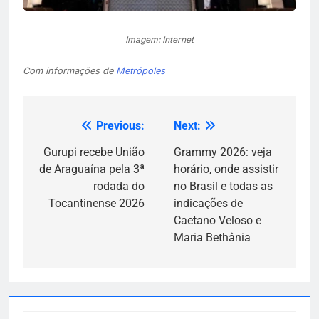
Imagem: Internet
Com informações de
Metrópoles
Previous:
Next:
Navegação
de
Gurupi recebe União
Grammy 2026: veja
de Araguaína pela 3ª
horário, onde assistir
Post
rodada do
no Brasil e todas as
Tocantinense 2026
indicações de
Caetano Veloso e
Maria Bethânia