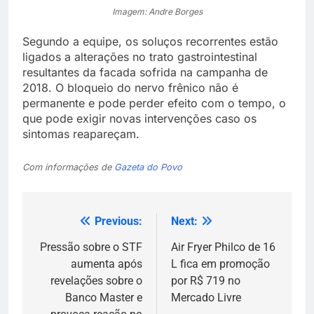
Imagem: Andre Borges
Segundo a equipe, os soluços recorrentes estão
ligados a alterações no trato gastrointestinal
resultantes da facada sofrida na campanha de
2018. O bloqueio do nervo frênico não é
permanente e pode perder efeito com o tempo, o
que pode exigir novas intervenções caso os
sintomas reapareçam.
Com informações de
Gazeta do Povo
Previous:
Next:
Navegação
de
Pressão sobre o STF
Air Fryer Philco de 16
aumenta após
L fica em promoção
Post
revelações sobre o
por R$ 719 no
Banco Master e
Mercado Livre