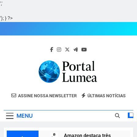
','
'); } ?>
Skip
to
content
Portal Lumea
Portal Lumea: As Últimas Notícias Do
ASSINE NOSSA NEWSLETTER
ÚLTIMAS NOTÍCIAS
Tocantins E Do Mundo Em Tempo Real.
MENU
Amazon destaca três