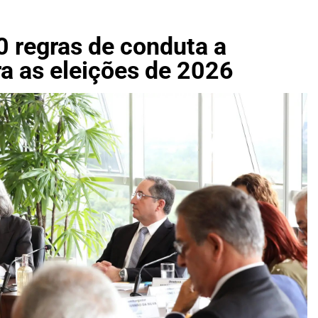
9 km/h suspendem balsa e fecham Porto de Santos após for
ecebe lista tríplice para novo desembargador do TJTO e tem 20
0 regras de conduta a
a as eleições de 2026
ca três smartwatches em oferta com recursos de saúde, resis
e norma para padronizar processos de licitação e contratação