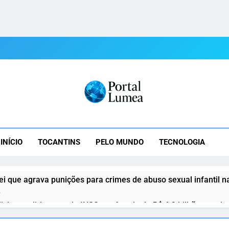
tal Lumea
mea: As Últimas Notícias Do Tocantins E Do Mundo Em Tempo R
INÍCIO
TOCANTINS
PELO MUNDO
TECNOLOGIA
ei que agrava punições para crimes de abuso sexual infantil na
o
diciar ex-dirigentes do INSS por fraude de R$ 6,3 bilhões em b