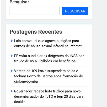
mação de ciclone-bomba
Pesquisar
PESQUISAR
 dias para decidir
tência à água e bateria prolongada
Postagens Recentes
 pública
Lula aprova lei que agrava punições para
crimes de abuso sexual infantil na internet
PF volta a indiciar ex-dirigentes do INSS por
fraude de R$ 6,3 bilhões em benefícios
Ventos de 109 km/h suspendem balsa e
fecham Porto de Santos após formação de
ciclone-bomba
Governador recebe lista tríplice para novo
desembargador do TJTO e tem 20 dias para
decidir