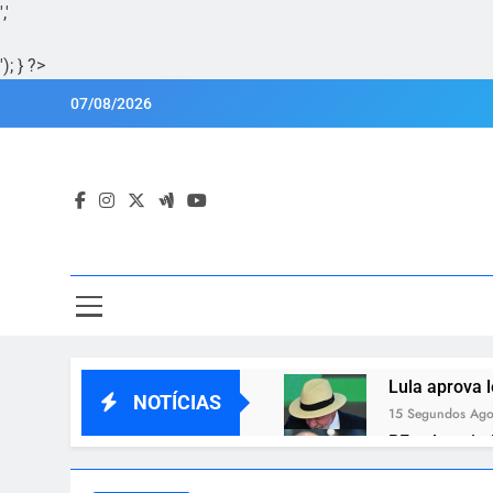
','
'); } ?>
Skip
07/08/2026
to
content
Por
Portal Lu
Lula aprova l
NOTÍCIAS
15 Segundos Ag
PF volta a in
11 Minutos Ago