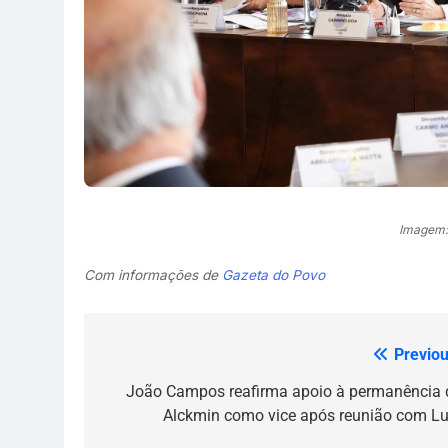
Imagem:
Com informações de
Gazeta do Povo
Previou
Navegação
de
João Campos reafirma apoio à permanência 
Alckmin como vice após reunião com Lu
Post