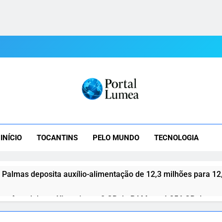
tal Lumea
mea: As Últimas Notícias Do Tocantins E Do Mundo Em Tempo R
INÍCIO
TOCANTINS
PELO MUNDO
TECNOLOGIA
e Palmas deposita auxílio-alimentação de 12,3 milhões para 12
 três celulares Xiaomi com 8 GB de RAM e até 256 GB de mem