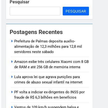
 internet
Pesquisar
PESQUISAR
enefícios
mação de ciclone-bomba
Postagens Recentes
 dias para decidir
Prefeitura de Palmas deposita auxílio-
alimentação de 12,3 milhões para 12,8 mil
servidores neste sábado
Amazon exibe três celulares Xiaomi com 8 GB
de RAM e até 256 GB de memória interna
Lula aprova lei que agrava punições para
crimes de abuso sexual infantil na internet
PF volta a indiciar ex-dirigentes do INSS por
fraude de R$ 6,3 bilhões em benefícios
Ventos de 109 km/h suspendem balsa e