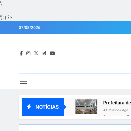
','
'); } ?>
Skip
07/08/2026
to
content
Por
Portal Lu
Prefeitura d
NOTÍCIAS
41 Minutos Ago
Amazon exibe
55 Minutos Ago