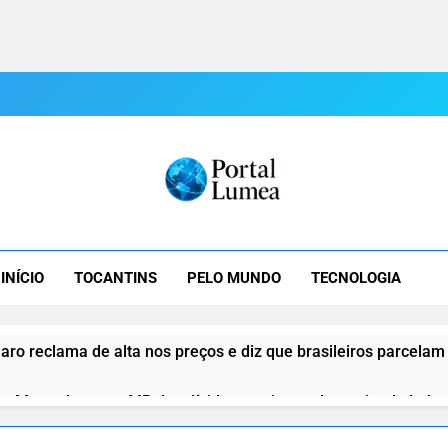
tal Lumea
mea: As Últimas Notícias Do Tocantins E Do Mundo Em Tempo R
INÍCIO
TOCANTINS
PELO MUNDO
TECNOLOGIA
aro reclama de alta nos preços e diz que brasileiros parcelam
o Motta destrava MP das dívidas rurais e reduz atrito de Lula