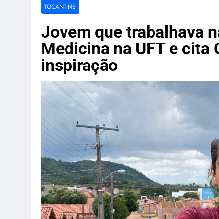
Amazon dest
TOCANTINS
3 Semanas Ago
Indústria de
Jovem que trabalhava n
3 Semanas Ago
Medicina na UFT e cita 
Canoa vira e
inspiração
3 Semanas Ago
Dupla é mort
3 Semanas Ago