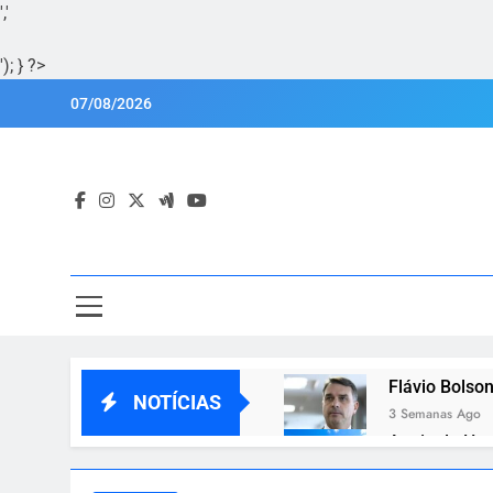
','
'); } ?>
Skip
07/08/2026
to
content
Por
Portal Lu
Flávio Bolson
NOTÍCIAS
3 Semanas Ago
Apoio de Hug
3 Semanas Ago