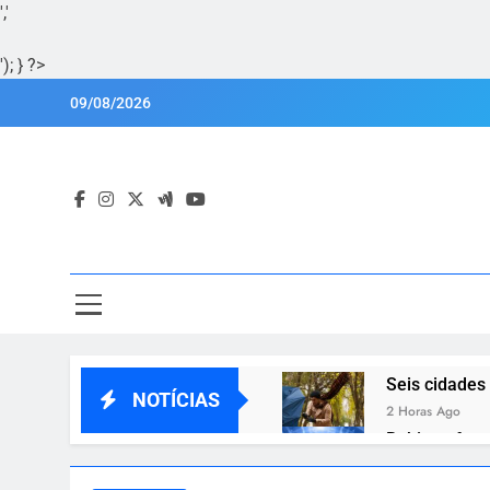
','
'); } ?>
Skip
09/08/2026
to
content
Por
Portal Lu
Seis cidades
NOTÍCIAS
2 Horas Ago
Bahia enfren
2 Horas Ago