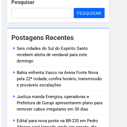
plano para remover cabos irregulares em
Pesquisar
PESQUISAR
agosto, diz DNIT
ília
Postagens Recentes
stival Gastronômico de Taquaruçu
Seis cidades do Sul do Espírito Santo
recebem alerta de vendaval para este
domingo
Bahia enfrenta Vasco na Arena Fonte Nova
pela 22ª rodada; confira horário, transmissão
e prováveis escalações
Justiça manda Energisa, operadoras e
Prefeitura de Gurupi apresentarem plano para
remover cabos irregulares em 30 dias
Edital para nova ponte na BR-235 em Pedro