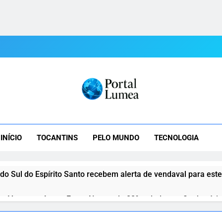
tal Lumea
mea: As Últimas Notícias Do Tocantins E Do Mundo Em Tempo R
INÍCIO
TOCANTINS
PELO MUNDO
TECNOLOGIA
 do Sul do Espírito Santo recebem alerta de vendaval para est
ta Vasco na Arena Fonte Nova pela 22ª rodada; confira horári