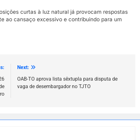
ições curtas à luz natural já provocam respostas
ate ao cansaço excessivo e contribuindo para um
s:
Next:
26
OAB-TO aprova lista sêxtupla para disputa de
de
vaga de desembargador no TJTO
ro