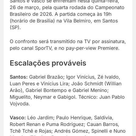
Santos e Vasco se enfrentam nesta quinta-feira,
26 de março, pela quarta rodada do Campeonato
Brasileiro de 2026. A partida começa às 19h
(horário de Brasília) na Vila Belmiro, em Santos
(SP).
O confronto será transmitido na TV por assinatura,
pelo canal SporTV, e no pay-per-view Premiere.
Escalações prováveis
Santos:
Gabriel Brazão; Igor Vinícius, Zé Ivaldo,
Luan Peres e Vinícius Lira; João Schmidt (Willian
Arão), Gabriel Bontempo e Gabriel Menino;
Miguelito, Neymar e Gabigol. Técnico: Juan Pablo
Vojvoda.
Vasco:
Léo Jardim; Paulo Henrique, Saldivia,
Robert Renan e Puma Rodríguez; Cauan Barros,
Tchê Tchê e Rojas; Andrés Gómez, Spinelli e Nuno