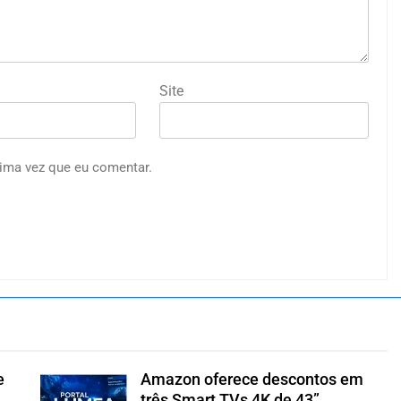
Site
ima vez que eu comentar.
e
Amazon oferece descontos em
três Smart TVs 4K de 43”