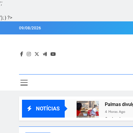
','
'); } ?>
Skip
09/08/2026
to
content
Por
Portal Lu
Palmas divul
NOTÍCIAS
4 Horas Ago
Sedes levant
4 Horas Ago