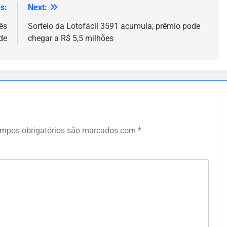
s:
Next:
ês
Sorteio da Lotofácil 3591 acumula; prêmio pode
de
chegar a R$ 5,5 milhões
mpos obrigatórios são marcados com
*