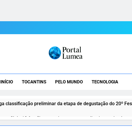
tal Lumea
mea: As Últimas Notícias Do Tocantins E Do Mundo Em Tempo R
INÍCIO
TOCANTINS
PELO MUNDO
TECNOLOGIA
ga classificação preliminar da etapa de degustação do 20º Fe
a perfil de 12 famílias que vivem em moradias improvisadas n