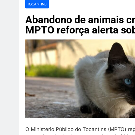
Amazon dest
TOCANTINS
2 Semanas Ago
Indústria de
Abandono de animais cr
2 Semanas Ago
MPTO reforça alerta so
Canoa vira e
2 Semanas Ago
Dupla é mort
2 Semanas Ago
O Ministério Público do Tocantins (MPTO) r