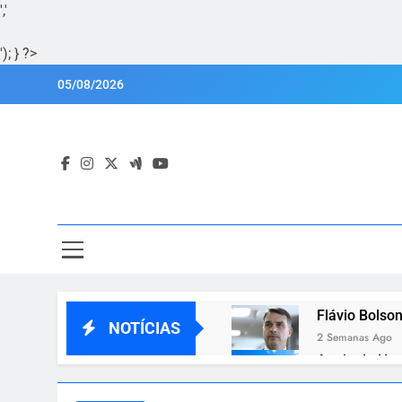
','
'); } ?>
Skip
05/08/2026
to
content
Por
Portal Lu
Flávio Bolson
NOTÍCIAS
2 Semanas Ago
Apoio de Hug
2 Semanas Ago