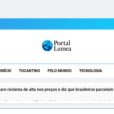
tal Lumea
mea: As Últimas Notícias Do Tocantins E Do Mundo Em Tempo R
INÍCIO
TOCANTINS
PELO MUNDO
TECNOLOGIA
aro reclama de alta nos preços e diz que brasileiros parcelam
o Motta destrava MP das dívidas rurais e reduz atrito de Lula