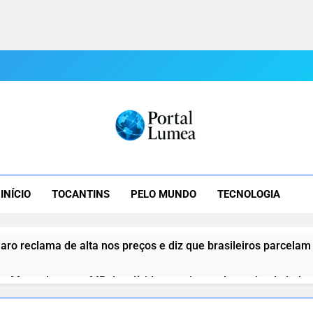
tal Lumea
mea: As Últimas Notícias Do Tocantins E Do Mundo Em Tempo R
INÍCIO
TOCANTINS
PELO MUNDO
TECNOLOGIA
aro reclama de alta nos preços e diz que brasileiros parcelam
o Motta destrava MP das dívidas rurais e reduz atrito de Lula