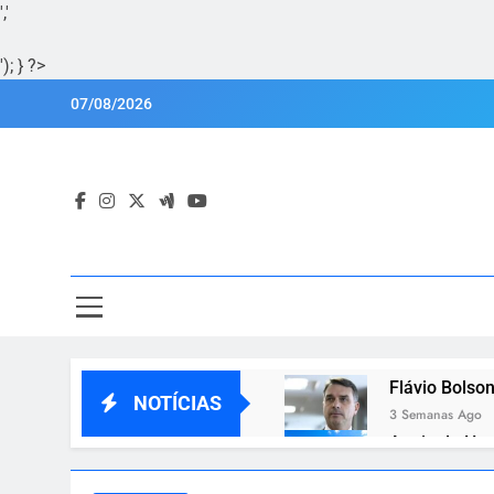
','
'); } ?>
Skip
07/08/2026
to
content
Por
Portal Lu
Flávio Bolson
NOTÍCIAS
3 Semanas Ago
Apoio de Hug
3 Semanas Ago