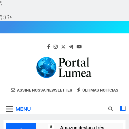
','
'); } ?>
Skip
to
content
Portal Lumea
Portal Lumea: As Últimas Notícias Do
ASSINE NOSSA NEWSLETTER
ÚLTIMAS NOTÍCIAS
Tocantins E Do Mundo Em Tempo Real.
MENU
Amazon destaca três