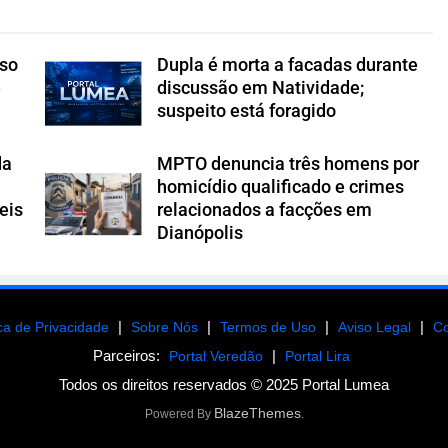
íso
Dupla é morta a facadas durante
e
discussão em Natividade;
suspeito está foragido
da
MPTO denuncia três homens por
homicídio qualificado e crimes
eis
relacionados a facções em
Dianópolis
|
|
|
|
ica de Privacidade
Sobre Nós
Termos de Uso
Aviso Legal
Co
Parceiros:
|
Portal Veredão
Portal Lira
Todos os direitos reservados © 2025 Portal Lumea
BlazeThemes
Powered By
.