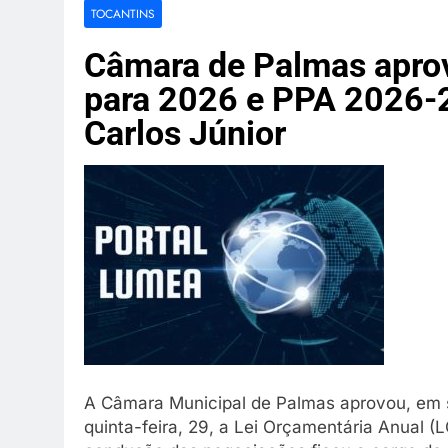
Amazon dest
TOCANTINS
3 Semanas Ago
Indústria de
Câmara de Palmas aprov
3 Semanas Ago
para 2026 e PPA 2026-2
Canoa vira e
Carlos Júnior
3 Semanas Ago
Dupla é mort
3 Semanas Ago
A Câmara Municipal de Palmas aprovou, em s
quinta-feira, 29, a Lei Orçamentária Anual 