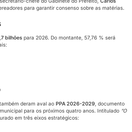
secretário-chefe do Gabinete do Prefeito,
Carlos
ereadores para garantir consenso sobre as matérias.
s
,7 bilhões
para 2026. Do montante, 57,76 % será
is:
o
s também deram aval ao
PPA 2026-2029
, documento
municipal para os próximos quatro anos. Intitulado
“O
turado em três eixos estratégicos: