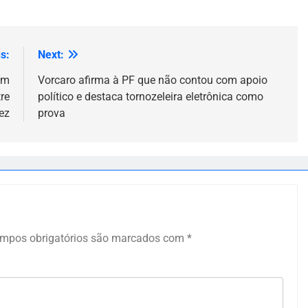
s:
Next:
om
Vorcaro afirma à PF que não contou com apoio
re
político e destaca tornozeleira eletrônica como
ez
prova
mpos obrigatórios são marcados com
*