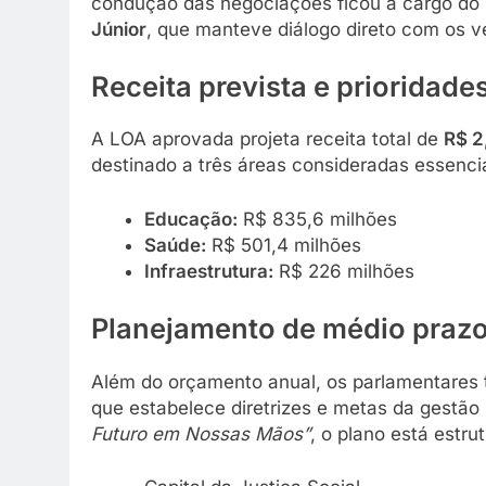
condução das negociações ficou a cargo do 
Júnior
, que manteve diálogo direto com os v
Receita prevista e prioridade
A LOA aprovada projeta receita total de
R$ 2
destinado a três áreas consideradas essencia
Educação:
R$ 835,6 milhões
Saúde:
R$ 501,4 milhões
Infraestrutura:
R$ 226 milhões
Planejamento de médio praz
Além do orçamento anual, os parlamentare
que estabelece diretrizes e metas da gestão 
Futuro em Nossas Mãos”
, o plano está estru