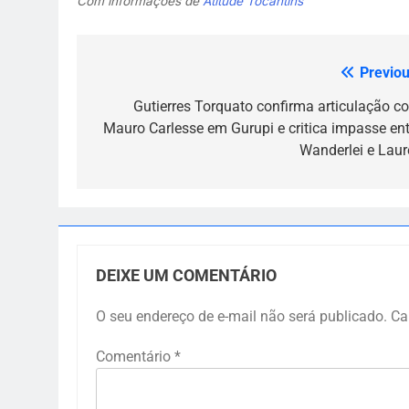
Com informações de
Atitude Tocantins
Previou
Navegação
de
Gutierres Torquato confirma articulação c
Mauro Carlesse em Gurupi e critica impasse ent
Post
Wanderlei e Laur
DEIXE UM COMENTÁRIO
O seu endereço de e-mail não será publicado.
Ca
Comentário
*