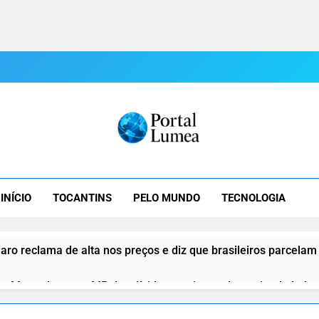
tal Lumea
mea: As Últimas Notícias Do Tocantins E Do Mundo Em Tempo R
INÍCIO
TOCANTINS
PELO MUNDO
TECNOLOGIA
aro reclama de alta nos preços e diz que brasileiros parcelam
o Motta destrava MP das dívidas rurais e reduz atrito de Lula