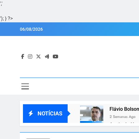
','
'); } ?>
Skip
06/08/2026
to
content
Por
Portal Lu
Flávio Bolson
NOTÍCIAS
2 Semanas Ago
Apoio de Hug
2 Semanas Ago