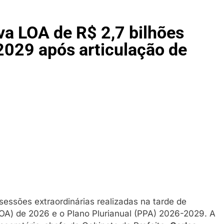
aca promoções de Samsung Galaxy Fit3 e Redmi Watch 5 Acti
 games acelera rumo ao digital e discos podem desaparecer
a LOA de R$ 2,7 bilhões
029 após articulação de
m represa de Paraíso do Tocantins e mata homem de 22 anos e
a a facadas durante discussão em Natividade; suspeito está f
essões extraordinárias realizadas na tarde de
(LOA) de 2026 e o Plano Plurianual (PPA) 2026-2029. A