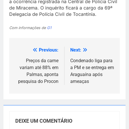
a ocorrência registrada na Central de Polícia Civil
de Miracema. O inquérito ficará a cargo da 69ª
Delegacia de Polícia Civil de Tocantínia.
Com informações de
G1
Previous:
Next:
Navegação
de
Preços da carne
Condenado liga para
variam até 88% em
a PM e se entrega em
Post
Palmas, aponta
Araguaína após
pesquisa do Procon
ameaças
DEIXE UM COMENTÁRIO