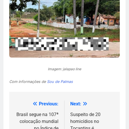
Imagem: jalapao line
Com informações de
Sou de Palmas
Previous:
Next:
Navegação
de
Brasil segue na 107ª
Suspeito de 20
colocação mundial
homicídios no
Post
no Índice de
Tocantins é