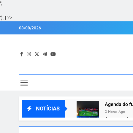
','
'); } ?>
Skip
08/08/2026
to
content
Por
Portal Lu
Agenda do fu
NOTÍCIAS
3 Horas Ago
Amazon ofere
3 Horas Ago