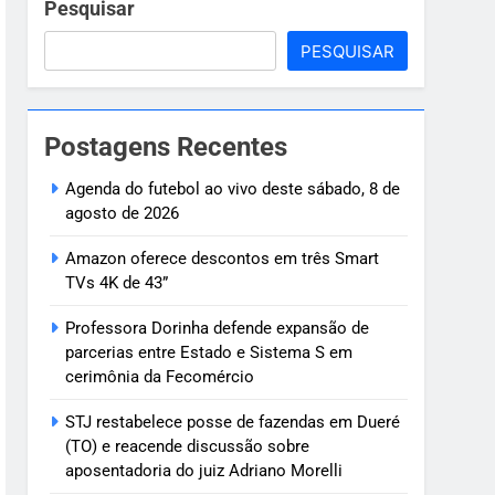
a S em cerimônia da Fecomércio
Pesquisar
PESQUISAR
bre aposentadoria do juiz Adriano
nac
Postagens Recentes
ahia
Agenda do futebol ao vivo deste sábado, 8 de
agosto de 2026
Amazon oferece descontos em três Smart
TVs 4K de 43”
Professora Dorinha defende expansão de
parcerias entre Estado e Sistema S em
cerimônia da Fecomércio
STJ restabelece posse de fazendas em Dueré
(TO) e reacende discussão sobre
aposentadoria do juiz Adriano Morelli