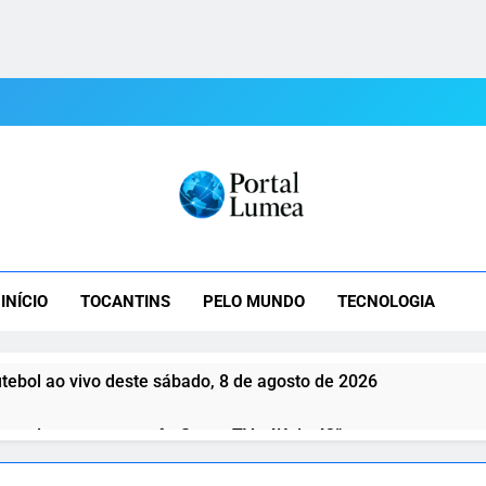
tal Lumea
mea: As Últimas Notícias Do Tocantins E Do Mundo Em Tempo R
INÍCIO
TOCANTINS
PELO MUNDO
TECNOLOGIA
tebol ao vivo deste sábado, 8 de agosto de 2026
ce descontos em três Smart TVs 4K de 43”