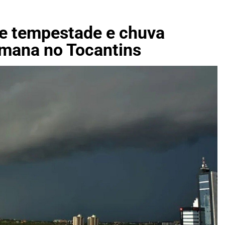
orinha defende expansão de parcerias entre Estado e Sistem
ece posse de fazendas em Dueré (TO) e reacende discussão so
e tempestade e chuva
emana no Tocantins
a Voepass admite à PF conhecimento de panes e alertas da A
ura três adolescentes desaparecidas em Eunápolis, no sul da B