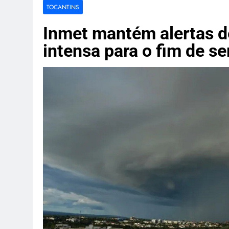
Professora D
TOCANTINS
4 Horas Ago
STJ restabel
Inmet mantém alertas d
Morelli
intensa para o fim de s
4 Horas Ago
Presidente d
4 Horas Ago
Polícia proc
4 Horas Ago