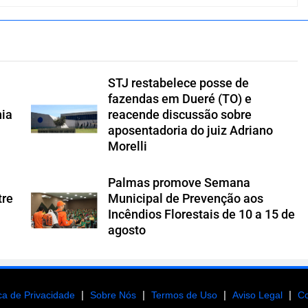
STJ restabelece posse de
fazendas em Dueré (TO) e
nia
reacende discussão sobre
aposentadoria do juiz Adriano
Morelli
Palmas promove Semana
tre
Municipal de Prevenção aos
Incêndios Florestais de 10 a 15 de
agosto
|
|
|
|
ica de Privacidade
Sobre Nós
Termos de Uso
Aviso Legal
Co