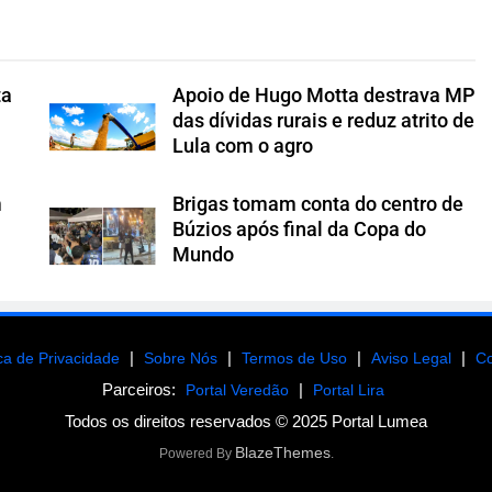
ta
Apoio de Hugo Motta destrava MP
s
das dívidas rurais e reduz atrito de
Lula com o agro
m
Brigas tomam conta do centro de
Búzios após final da Copa do
Mundo
|
|
|
|
ica de Privacidade
Sobre Nós
Termos de Uso
Aviso Legal
Co
Parceiros:
|
Portal Veredão
Portal Lira
Todos os direitos reservados © 2025 Portal Lumea
BlazeThemes
Powered By
.