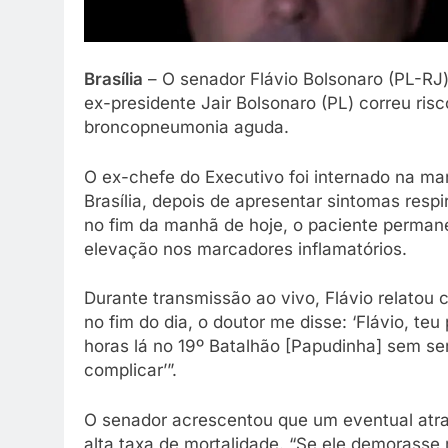
Brasília
– O senador Flávio Bolsonaro (PL-RJ
ex-presidente Jair Bolsonaro (PL) correu ri
broncopneumonia aguda.
O ex-chefe do Executivo foi internado na man
Brasília, depois de apresentar sintomas resp
no fim da manhã de hoje, o paciente perman
elevação nos marcadores inflamatórios.
Durante transmissão ao vivo, Flávio relato
no fim do dia, o doutor me disse: ‘Flávio, t
horas lá no 19º Batalhão [Papudinha] sem ser
complicar’”.
O senador acrescentou que um eventual atra
alta taxa de mortalidade. “Se ele demorasse 