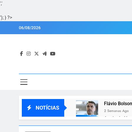
','
'); } ?>
Skip
06/08/2026
to
content
Por
Portal Lu
Flávio Bolson
NOTÍCIAS
2 Semanas Ago
Apoio de Hug
2 Semanas Ago