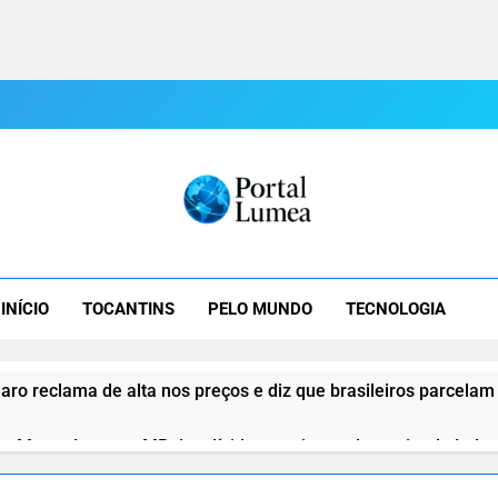
tal Lumea
mea: As Últimas Notícias Do Tocantins E Do Mundo Em Tempo R
INÍCIO
TOCANTINS
PELO MUNDO
TECNOLOGIA
aro reclama de alta nos preços e diz que brasileiros parcelam
o Motta destrava MP das dívidas rurais e reduz atrito de Lula