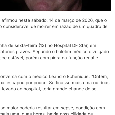
) afirmou neste sábado, 14 de março de 2026, que o
sco considerável de morrer em razão de um quadro de
hã de sexta-feira (13) no Hospital DF Star, em
iratórios graves. Segundo o boletim médico divulgado
ece estável, porém com piora da função renal e
u conversa com o médico Leandro Echenique: “Ontem,
eu pai escapou por pouco. Se ficasse mais uma ou duas
 levado ao hospital, teria grande chance de se
so maior poderia resultar em sepse, condição com
mais uma, duas horas, havia possibilidade de