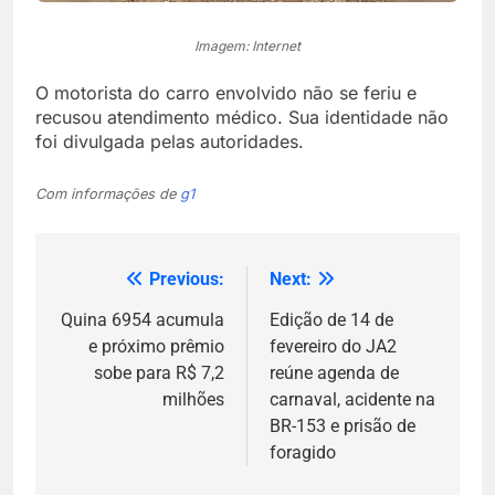
Imagem: Internet
O motorista do carro envolvido não se feriu e
recusou atendimento médico. Sua identidade não
foi divulgada pelas autoridades.
Com informações de
g1
Previous:
Next:
Navegação
de
Quina 6954 acumula
Edição de 14 de
e próximo prêmio
fevereiro do JA2
Post
sobe para R$ 7,2
reúne agenda de
milhões
carnaval, acidente na
BR-153 e prisão de
foragido