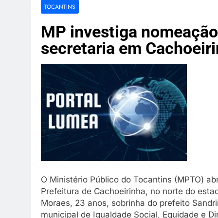
Amazon dest
TOCANTINS
3 Semanas Ago
Indústria de
MP investiga nomeação 
3 Semanas Ago
secretaria em Cachoeir
Canoa vira e
3 Semanas Ago
Dupla é mort
3 Semanas Ago
O Ministério Público do Tocantins (MPTO) abr
Prefeitura de Cachoeirinha, no norte do est
Moraes, 23 anos, sobrinha do prefeito Sandri
municipal de Igualdade Social, Equidade e Di