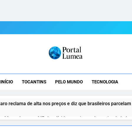
tal Lumea
mea: As Últimas Notícias Do Tocantins E Do Mundo Em Tempo R
INÍCIO
TOCANTINS
PELO MUNDO
TECNOLOGIA
aro reclama de alta nos preços e diz que brasileiros parcelam
o Motta destrava MP das dívidas rurais e reduz atrito de Lula