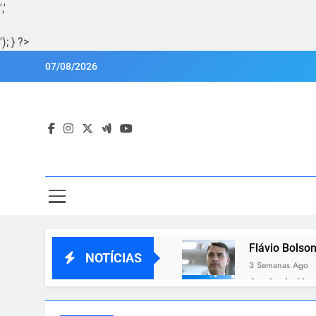
','
'); } ?>
Skip
07/08/2026
to
content
Por
Portal Lu
Flávio Bolson
NOTÍCIAS
3 Semanas Ago
Apoio de Hug
3 Semanas Ago