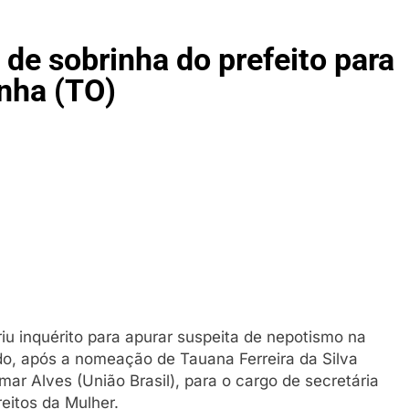
aca promoções de Samsung Galaxy Fit3 e Redmi Watch 5 Acti
 games acelera rumo ao digital e discos podem desaparecer
de sobrinha do prefeito para
inha (TO)
m represa de Paraíso do Tocantins e mata homem de 22 anos e
a a facadas durante discussão em Natividade; suspeito está f
iu inquérito para apurar suspeita de nepotismo na
ado, após a nomeação de Tauana Ferreira da Silva
mar Alves (União Brasil), para o cargo de secretária
reitos da Mulher.