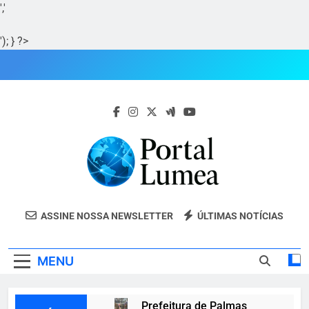
','
'); } ?>
Skip
to
content
Portal Lumea
Portal Lumea: As Últimas Notícias Do
ASSINE NOSSA NEWSLETTER
ÚLTIMAS NOTÍCIAS
Tocantins E Do Mundo Em Tempo Real.
MENU
Prefeitura de Palmas