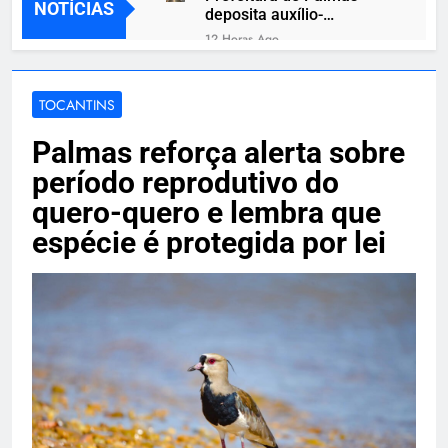
NOTÍCIAS
deposita auxílio-
alimentação de 12,3
12 Horas Ago
milhões para 12,8 mil
Amazon exibe três
servidores neste sábado
celulares Xiaomi com 8
GB de RAM e até 256 GB
TOCANTINS
12 Horas Ago
de memória interna
Lula aprova lei que
Palmas reforça alerta sobre
agrava punições para
crimes de abuso sexual
12 Horas Ago
período reprodutivo do
infantil na internet
PF volta a indiciar ex-
quero-quero e lembra que
dirigentes do INSS por
fraude de R$ 6,3 bilhões
espécie é protegida por lei
12 Horas Ago
em benefícios
Ventos de 109 km/h
suspendem balsa e
fecham Porto de Santos
12 Horas Ago
após formação de
Governador recebe lista
ciclone-bomba
tríplice para novo
desembargador do TJTO
12 Horas Ago
e tem 20 dias para decidir