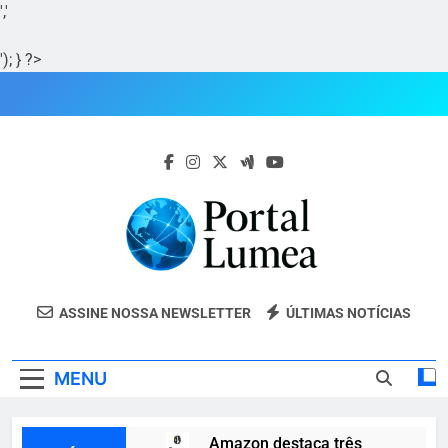
','
'); } ?>
Skip
to
content
Portal Lumea
Portal Lumea: As Últimas Notícias Do
ASSINE NOSSA NEWSLETTER
ÚLTIMAS NOTÍCIAS
Tocantins E Do Mundo Em Tempo Real.
MENU
Amazon destaca três