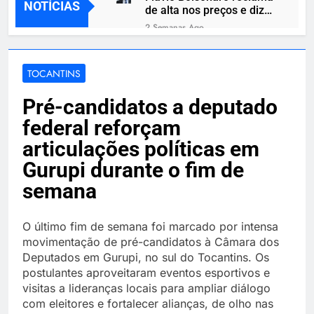
NOTÍCIAS
de alta nos preços e diz
que brasileiros parcelam
2 Semanas Ago
até comida básica
Apoio de Hugo Motta
destrava MP das dívidas
rurais e reduz atrito de
TOCANTINS
2 Semanas Ago
Lula com o agro
Amazon destaca
Pré-candidatos a deputado
promoções de Samsung
Galaxy Fit3 e Redmi
3 Semanas Ago
federal reforçam
Watch 5 Active
Indústria de games
articulações políticas em
acelera rumo ao digital e
discos podem
Gurupi durante o fim de
3 Semanas Ago
desaparecer
Canoa vira em represa de
semana
Paraíso do Tocantins e
mata homem de 22 anos
3 Semanas Ago
e criança de 7
O último fim de semana foi marcado por intensa
Dupla é morta a facadas
movimentação de pré-candidatos à Câmara dos
durante discussão em
Natividade; suspeito está
Deputados em Gurupi, no sul do Tocantins. Os
3 Semanas Ago
foragido
postulantes aproveitaram eventos esportivos e
visitas a lideranças locais para ampliar diálogo
com eleitores e fortalecer alianças, de olho nas