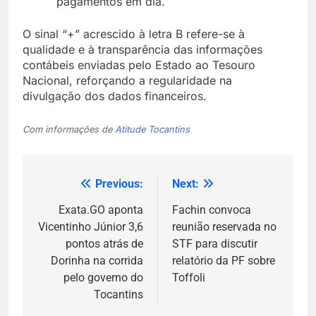
pagamentos em dia.
O sinal “+” acrescido à letra B refere-se à
qualidade e à transparência das informações
contábeis enviadas pelo Estado ao Tesouro
Nacional, reforçando a regularidade na
divulgação dos dados financeiros.
Com informações de
Atitude Tocantins
Previous:
Next:
Navegação
de
Exata.GO aponta
Fachin convoca
Vicentinho Júnior 3,6
reunião reservada no
Post
pontos atrás de
STF para discutir
Dorinha na corrida
relatório da PF sobre
pelo governo do
Toffoli
Tocantins