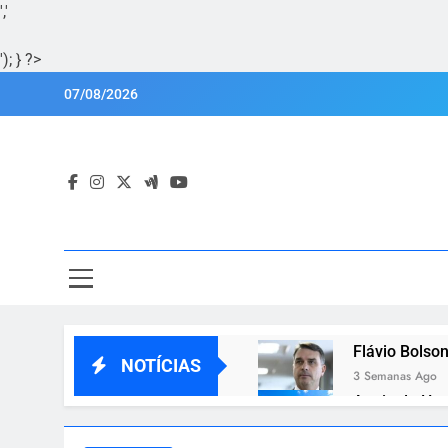
','
'); } ?>
Skip
07/08/2026
to
content
Por
Portal Lu
Flávio Bolson
NOTÍCIAS
3 Semanas Ago
Apoio de Hug
3 Semanas Ago