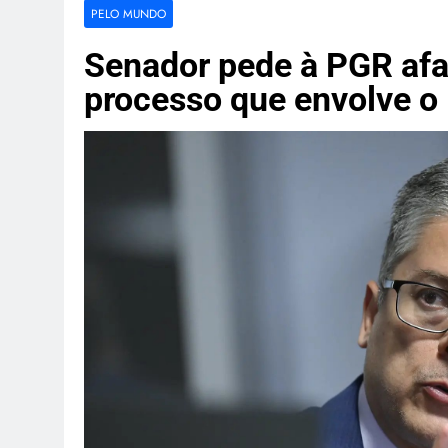
Amazon dest
PELO MUNDO
3 Semanas Ago
Indústria de
Senador pede à PGR afa
3 Semanas Ago
processo que envolve o
Canoa vira e
3 Semanas Ago
Dupla é mort
3 Semanas Ago