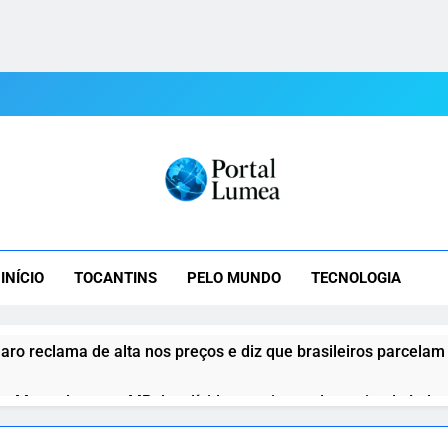
tal Lumea
mea: As Últimas Notícias Do Tocantins E Do Mundo Em Tempo R
INÍCIO
TOCANTINS
PELO MUNDO
TECNOLOGIA
aro reclama de alta nos preços e diz que brasileiros parcelam
o Motta destrava MP das dívidas rurais e reduz atrito de Lula